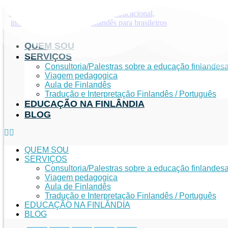
Ir
para
o
conteúdo
QUEM SOU
SERVIÇOS
Consultoria/Palestras sobre a educação finlandes
Viagem pedagogica
Aula de Finlandês
Tradução e Interpretação Finlandês / Português
EDUCAÇÃO NA FINLÂNDIA
BLOG
QUEM SOU
SERVIÇOS
Consultoria/Palestras sobre a educação finlandes
Viagem pedagogica
Aula de Finlandês
Tradução e Interpretação Finlandês / Português
EDUCAÇÃO NA FINLÂNDIA
BLOG