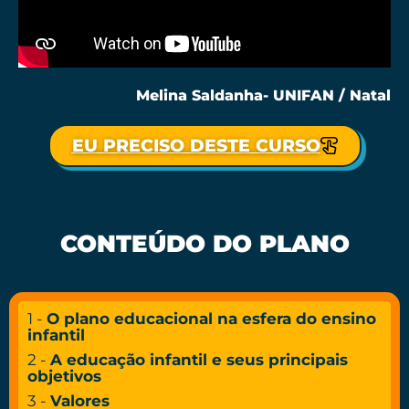
Melina Saldanha- UNIFAN / Natal
EU PRECISO DESTE CURSO
CONTEÚDO DO PLANO
1 -
O plano educacional na esfera do ensino
infantil
2 -
A educação infantil e seus principais
objetivos
3 -
Valores